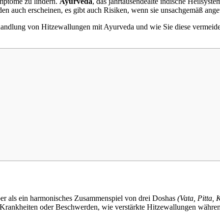
ymptome zu lindern.
Ayurveda
, das jahrtausendealte indische Heilsyst
den auch erscheinen, es gibt auch Risiken, wenn sie unsachgemäß ang
ehandlung von Hitzewallungen mit Ayurveda und wie Sie diese vermeide
rper als ein harmonisches Zusammenspiel von drei Doshas
(Vata, Pitta,
u Krankheiten oder Beschwerden, wie verstärkte Hitzewallungen währe