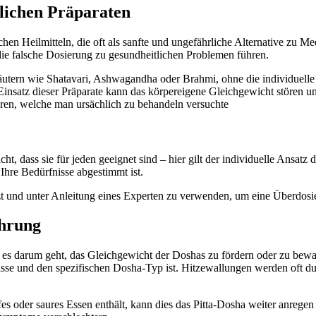
lichen Präparaten
hen Heilmitteln, die oft als sanfte und ungefährliche Alternative zu 
ie falsche Dosierung zu gesundheitlichen Problemen führen.
äutern wie Shatavari, Ashwagandha oder Brahmi, ohne die individuell
Einsatz dieser Präparate kann das körpereigene Gleichgewicht störe
ren, welche man ursächlich zu behandeln versuchte
nicht, dass sie für jeden geeignet sind – hier gilt der individuelle Ansa
f Ihre Bedürfnisse abgestimmt ist.
enzt und unter Anleitung eines Experten zu verwenden, um eine Überdos
ährung
n es darum geht, das Gleichgewicht der Doshas zu fördern oder zu bew
isse und den spezifischen Dosha-Typ ist. Hitzewallungen werden oft du
fes oder saures Essen enthält, kann dies das Pitta-Dosha weiter anreg