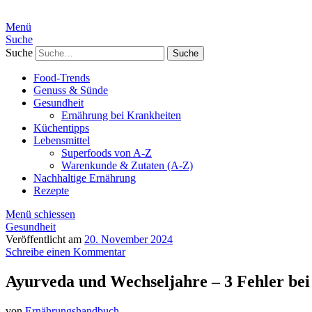
Menü
Suche
Suche
Food-Trends
Genuss & Sünde
Gesundheit
Ernährung bei Krankheiten
Küchentipps
Lebensmittel
Superfoods von A-Z
Warenkunde & Zutaten (A-Z)
Nachhaltige Ernährung
Rezepte
Menü schiessen
Gesundheit
Veröffentlicht am
20. November 2024
Schreibe einen Kommentar
Ayurveda und Wechseljahre – 3 Fehler be
von
Ernährungshandbuch