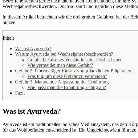
Betroffene suchen gerne nach alternativen Heilmethoden, um ihre S
Wechseljahresbeschwerden. Doch so sanft und natürlich diese Metho
In diesem Artikel betrachten wir die drei großen Gefahren bei der B
nutzen.
Inhalt
Was ist Ayurveda?
Warum Ayurveda bei Wechseljahresbeschwerden?
Gefahr 1: Falsches Verständnis der Dosha-Typen
Wie vermeidet man diese Gefahr?
Gefahr 2: Übermäßiger Einsatz von pflanzlichen Präparaten
Was tun, um diese Gefahr zu vermeiden?
Gefahr 3: Mangelnde Anpassung der Ernährung
Wie passt man die Ernährung richtig an?
Fazit
Was ist Ayurveda?
Ayurveda ist ein traditionelles indisches Medizinsystem, das den Kö
für das Wohlbefinden entscheidend ist. Ein Ungleichgewicht führt z