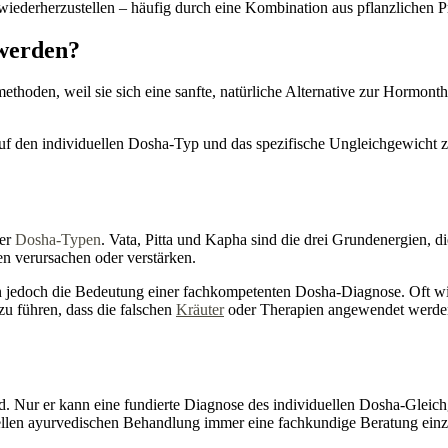
wiederherzustellen – häufig durch eine Kombination aus pflanzlichen 
werden?
oden, weil sie sich eine sanfte, natürliche Alternative zur Hormonth
uf den individuellen Dosha-Typ und das spezifische Ungleichgewicht z
der
Dosha-Typen
. Vata, Pitta und Kapha sind die drei Grundenergien, d
 verursachen oder verstärken.
en jedoch die Bedeutung einer fachkompetenten Dosha-Diagnose. Oft w
u führen, dass die falschen
Kräuter
oder Therapien angewendet werde
d. Nur er kann eine fundierte Diagnose des individuellen Dosha-Gleichg
ellen ayurvedischen Behandlung immer eine fachkundige Beratung einz