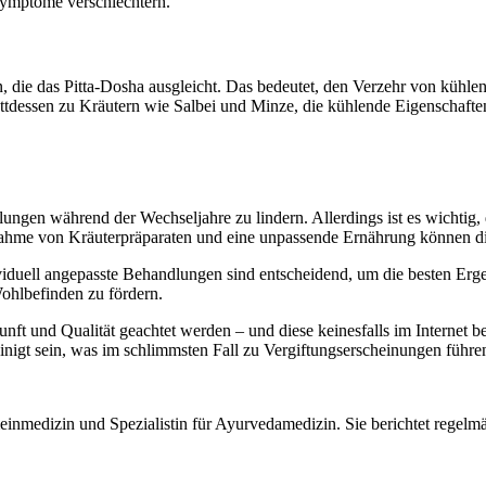
Symptome verschlechtern.
, die das Pitta-Dosha ausgleicht. Das bedeutet, den Verzehr von kühl
attdessen zu Kräutern wie Salbei und Minze, die kühlende Eigenschafte
ungen während der Wechseljahre zu lindern. Allerdings ist es wichti
nahme von Kräuterpräparaten und eine unpassende Ernährung können d
iduell angepasste Behandlungen sind entscheidend, um die besten Erg
ohlbefinden zu fördern.
unft und Qualität geachtet werden – und diese keinesfalls im Internet 
nigt sein, was im schlimmsten Fall zu Vergiftungserscheinungen führe
meinmedizin und Spezialistin für Ayurvedamedizin. Sie berichtet regelmä