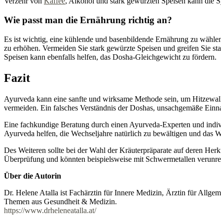
Verzehr von
Kaffee
, Alkohol und stark gewürzten Speisen kann die 
Wie passt man die Ernährung richtig an?
Es ist wichtig, eine kühlende und basenbildende Ernährung zu wählen
zu erhöhen. Vermeiden Sie stark gewürzte Speisen und greifen Sie st
Speisen kann ebenfalls helfen, das Dosha-Gleichgewicht zu fördern.
Fazit
Ayurveda kann eine sanfte und wirksame Methode sein, um Hitzewall
vermeiden. Ein falsches Verständnis der Doshas, unsachgemäße Ein
Eine fachkundige Beratung durch einen Ayurveda-Experten und indiv
Ayurveda helfen, die Wechseljahre natürlich zu bewältigen und das W
Des Weiteren sollte bei der Wahl der Kräuterpräparate auf deren Herk
Überprüfung und könnten beispielsweise mit Schwermetallen verunrei
Über die Autorin
Dr. Helene Atalla ist Fachärztin für Innere Medizin, Ärztin für Allge
Themen aus Gesundheit & Medizin.
https://www.drheleneatalla.at/