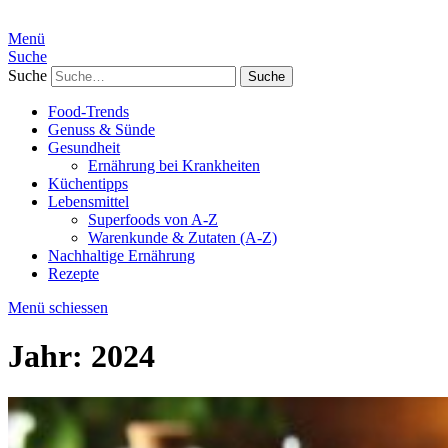
Menü
Suche
Suche
Food-Trends
Genuss & Sünde
Gesundheit
Ernährung bei Krankheiten
Küchentipps
Lebensmittel
Superfoods von A-Z
Warenkunde & Zutaten (A-Z)
Nachhaltige Ernährung
Rezepte
Menü schiessen
Jahr:
2024