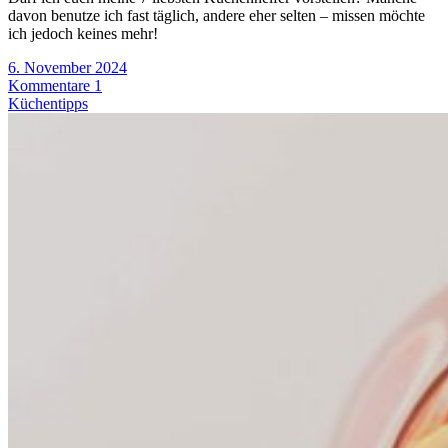
davon benutze ich fast täglich, andere eher selten – missen möchte
ich jedoch keines mehr!
6. November 2024
Kommentare 1
Küchentipps