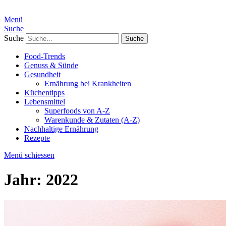
Menü
Suche
Suche
Food-Trends
Genuss & Sünde
Gesundheit
Ernährung bei Krankheiten
Küchentipps
Lebensmittel
Superfoods von A-Z
Warenkunde & Zutaten (A-Z)
Nachhaltige Ernährung
Rezepte
Menü schiessen
Jahr:
2022