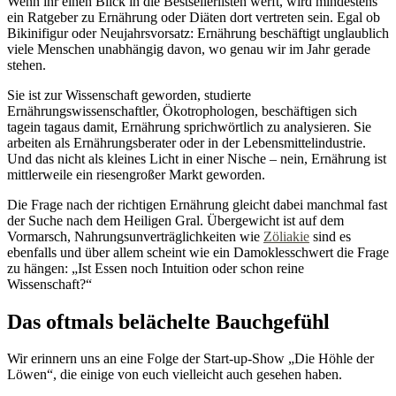
Wenn ihr einen Blick in die Bestsellerlisten werft, wird mindestens
ein Ratgeber zu Ernährung oder Diäten dort vertreten sein. Egal ob
Bikinifigur oder Neujahrsvorsatz: Ernährung beschäftigt unglaublich
viele Menschen unabhängig davon, wo genau wir im Jahr gerade
stehen.
Sie ist zur Wissenschaft geworden, studierte
Ernährungswissenschaftler, Ökotrophologen, beschäftigen sich
tagein tagaus damit, Ernährung sprichwörtlich zu analysieren. Sie
arbeiten als Ernährungsberater oder in der Lebensmittelindustrie.
Und das nicht als kleines Licht in einer Nische – nein, Ernährung ist
mittlerweile ein riesengroßer Markt geworden.
Die Frage nach der richtigen Ernährung gleicht dabei manchmal fast
der Suche nach dem Heiligen Gral. Übergewicht ist auf dem
Vormarsch, Nahrungsunverträglichkeiten wie
Zöliakie
sind es
ebenfalls und über allem scheint wie ein Damoklesschwert die Frage
zu hängen: „Ist Essen noch Intuition oder schon reine
Wissenschaft?“
Das oftmals belächelte Bauchgefühl
Wir erinnern uns an eine Folge der Start-up-Show „Die Höhle der
Löwen“, die einige von euch vielleicht auch gesehen haben.