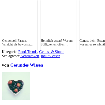
Genussvoll Fasten:
Heimlich essen? Warum
Genuss beim Essen
Verzicht als bewusste
Süßigkeiten offen
warum er so wichti
Herausforderung
genossen besser
Kategorie:
Food-Trends
,
Genuss & Sünde
funktionieren
Schlagwort:
Achtsamkeit
,
Intuitiv essen
von
Gesundes Wissen