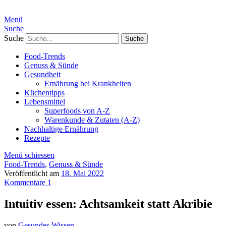
Menü
Suche
Suche
Food-Trends
Genuss & Sünde
Gesundheit
Ernährung bei Krankheiten
Küchentipps
Lebensmittel
Superfoods von A-Z
Warenkunde & Zutaten (A-Z)
Nachhaltige Ernährung
Rezepte
Menü schiessen
Food-Trends
,
Genuss & Sünde
Veröffentlicht am
18. Mai 2022
Kommentare 1
Intuitiv essen: Achtsamkeit statt Akribie
von
Gesundes Wissen