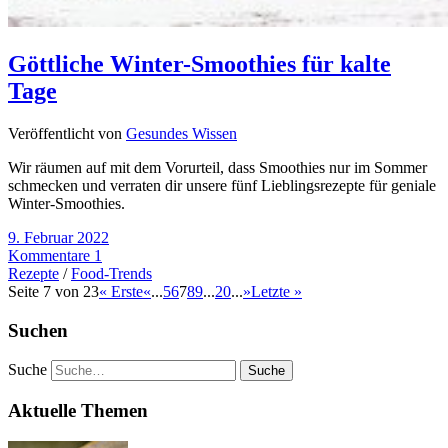
Göttliche Winter-Smoothies für kalte
Tage
Veröffentlicht von
Gesundes Wissen
Wir räumen auf mit dem Vorurteil, dass Smoothies nur im Sommer
schmecken und verraten dir unsere fünf Lieblingsrezepte für geniale
Winter-Smoothies.
9. Februar 2022
Kommentare 1
Rezepte
/
Food-Trends
Seite 7 von 23
« Erste
«
...
5
6
7
8
9
...
20
...
»
Letzte »
Suchen
Suche
Aktuelle Themen