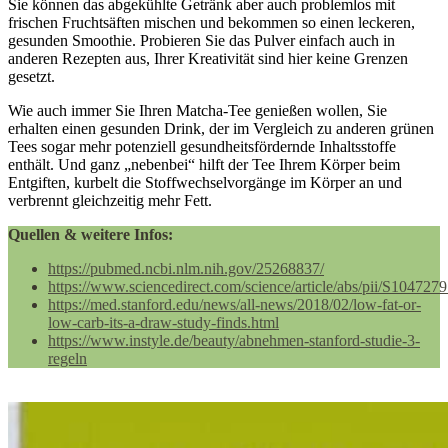
Sie können das abgekühlte Getränk aber auch problemlos mit
frischen Fruchtsäften mischen und bekommen so einen leckeren,
gesunden Smoothie. Probieren Sie das Pulver einfach auch in
anderen Rezepten aus, Ihrer Kreativität sind hier keine Grenzen
gesetzt.
Wie auch immer Sie Ihren Matcha-Tee genießen wollen, Sie
erhalten einen gesunden Drink, der im Vergleich zu anderen grünen
Tees sogar mehr potenziell gesundheitsfördernde Inhaltsstoffe
enthält. Und ganz „nebenbei“ hilft der Tee Ihrem Körper beim
Entgiften, kurbelt die Stoffwechselvorgänge im Körper an und
verbrennt gleichzeitig mehr Fett.
Quellen & weitere Infos:
https://pubmed.ncbi.nlm.nih.gov/25268837/
https://www.sciencedirect.com/science/article/abs/pii/S10472
https://med.stanford.edu/news/all-news/2018/02/low-fat-or-
low-carb-its-a-draw-study-finds.html
https://www.instyle.de/beauty/abnehmen-stanford-studie-3-
regeln