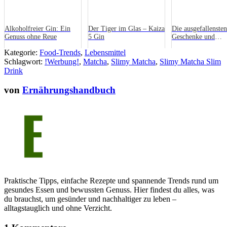
Alkoholfreier Gin: Ein
Der Tiger im Glas – Kaiza
Die ausgefallensten
Genuss ohne Reue
5 Gin
Geschenke und
Accessoires für di
Kategorie:
Food-Trends
,
Lebensmittel
Schlagwort:
!Werbung!
,
Matcha
,
Slimy Matcha
,
Slimy Matcha Slim
Drink
von
Ernährungshandbuch
Praktische Tipps, einfache Rezepte und spannende Trends rund um
gesundes Essen und bewussten Genuss. Hier findest du alles, was
du brauchst, um gesünder und nachhaltiger zu leben –
alltagstauglich und ohne Verzicht.