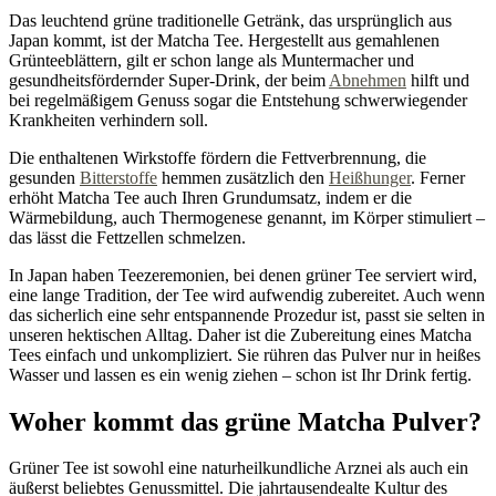
Das leuchtend grüne traditionelle Getränk, das ursprünglich aus
Japan kommt, ist der Matcha Tee. Hergestellt aus gemahlenen
Grünteeblättern, gilt er schon lange als Muntermacher und
gesundheitsfördernder Super-Drink, der beim
Abnehmen
hilft und
bei regelmäßigem Genuss sogar die Entstehung schwerwiegender
Krankheiten verhindern soll.
Die enthaltenen Wirkstoffe fördern die Fettverbrennung, die
gesunden
Bitterstoffe
hemmen zusätzlich den
Heißhunger
. Ferner
erhöht Matcha Tee auch Ihren Grundumsatz, indem er die
Wärmebildung, auch Thermogenese genannt, im Körper stimuliert –
das lässt die Fettzellen schmelzen.
In Japan haben Teezeremonien, bei denen grüner Tee serviert wird,
eine lange Tradition, der Tee wird aufwendig zubereitet. Auch wenn
das sicherlich eine sehr entspannende Prozedur ist, passt sie selten in
unseren hektischen Alltag. Daher ist die Zubereitung eines Matcha
Tees einfach und unkompliziert. Sie rühren das Pulver nur in heißes
Wasser und lassen es ein wenig ziehen – schon ist Ihr Drink fertig.
Woher kommt das grüne Matcha Pulver?
Grüner Tee ist sowohl eine naturheilkundliche Arznei als auch ein
äußerst beliebtes Genussmittel. Die jahrtausendealte Kultur des