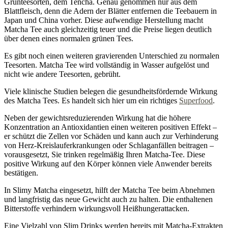
Grünteesorten, dem Tencha. Genau genommen nur aus dem
Blattfleisch, denn die Adern der Blätter entfernen die Teebauern in
Japan und China vorher. Diese aufwendige Herstellung macht
Matcha Tee auch gleichzeitig teuer und die Preise liegen deutlich
über denen eines normalen grünen Tees.
Es gibt noch einen weiteren gravierenden Unterschied zu normalen
Teesorten. Matcha Tee wird vollständig in Wasser aufgelöst und
nicht wie andere Teesorten, gebrüht.
Viele klinische Studien belegen die gesundheitsfördernde Wirkung
des Matcha Tees. Es handelt sich hier um ein richtiges
Superfood
.
Neben der gewichtsreduzierenden Wirkung hat die höhere
Konzentration an Antioxidantien einen weiteren positiven Effekt –
er schützt die Zellen vor Schäden und kann auch zur Verhinderung
von Herz-Kreislauferkrankungen oder Schlaganfällen beitragen –
vorausgesetzt, Sie trinken regelmäßig Ihren Matcha-Tee. Diese
positive Wirkung auf den Körper können viele Anwender bereits
bestätigen.
In Slimy Matcha eingesetzt, hilft der Matcha Tee beim Abnehmen
und langfristig das neue Gewicht auch zu halten. Die enthaltenen
Bitterstoffe verhindern wirkungsvoll Heißhungerattacken.
Eine Vielzahl von Slim Drinks werden bereits mit Matcha-Extrakten