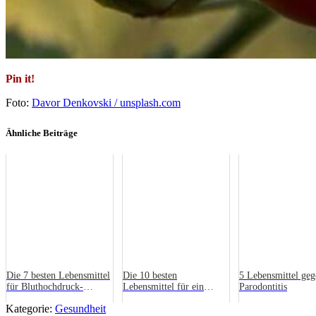
Pin it!
Foto:
Davor Denkovski / unsplash.com
Ähnliche Beiträge
Die 7 besten Lebensmittel
Die 10 besten
5 Lebensmittel geg
für Bluthochdruck-
Lebensmittel für ein
Parodontitis
Patienten
hormonelles
Kategorie:
Gesundheit
Gleichgewicht