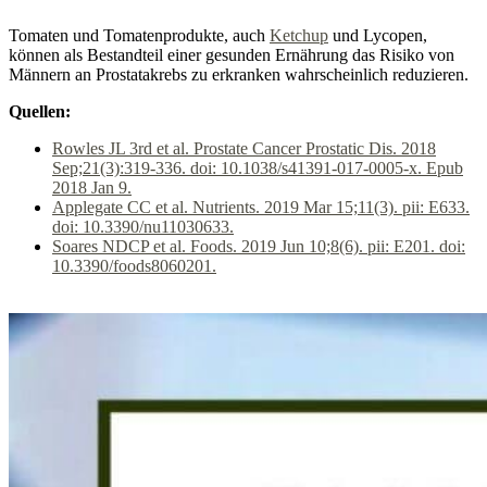
Tomaten und Tomatenprodukte, auch
Ketchup
und Lycopen,
können als Bestandteil einer gesunden Ernährung das Risiko von
Männern an Prostatakrebs zu erkranken wahrscheinlich reduzieren.
Quellen:
Rowles JL 3rd et al. Prostate Cancer Prostatic Dis. 2018
Sep;21(3):319-336. doi: 10.1038/s41391-017-0005-x. Epub
2018 Jan 9.
Applegate CC et al. Nutrients. 2019 Mar 15;11(3). pii: E633.
doi: 10.3390/nu11030633.
Soares NDCP et al. Foods. 2019 Jun 10;8(6). pii: E201. doi:
10.3390/foods8060201.