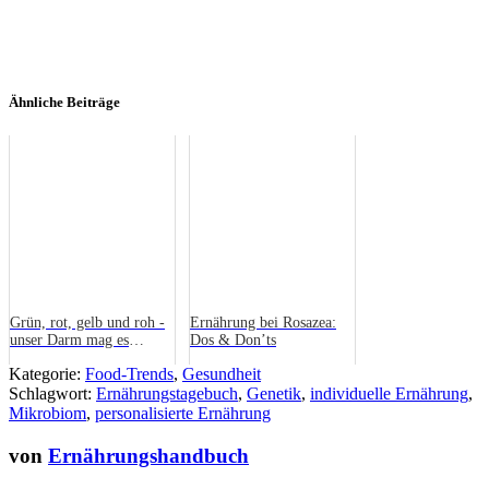
Ähnliche Beiträge
Grün, rot, gelb und roh -
Ernährung bei Rosazea:
unser Darm mag es
Dos & Don’ts
farbenfroh
Kategorie:
Food-Trends
,
Gesundheit
Schlagwort:
Ernährungstagebuch
,
Genetik
,
individuelle Ernährung
,
Mikrobiom
,
personalisierte Ernährung
von
Ernährungshandbuch