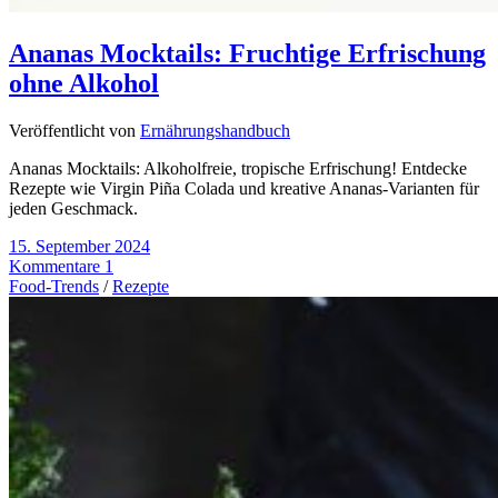
Ananas Mocktails: Fruchtige Erfrischung
ohne Alkohol
Veröffentlicht von
Ernährungshandbuch
Ananas Mocktails: Alkoholfreie, tropische Erfrischung! Entdecke
Rezepte wie Virgin Piña Colada und kreative Ananas-Varianten für
jeden Geschmack.
15. September 2024
Kommentare 1
Food-Trends
/
Rezepte