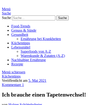
Menü
Suche
Suche
Food-Trends
Genuss & Sünde
Gesundheit
Ernährung bei Krankheiten
Küchentipps
Lebensmittel
Superfoods von A-Z
Warenkunde & Zutaten (A-Z)
Nachhaltige Ernährung
Rezepte
Menü schiessen
Küchentipps
Veröffentlicht am
5. Mai 2021
Kommentare 1
Ich brauche einen Tapetenwechsel!
von
Holger Schöttelndreier