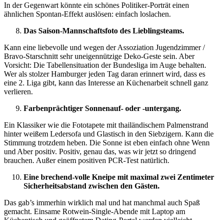
In der Gegenwart könnte ein schönes Politiker-Porträt einen
ähnlichen Spontan-Effekt auslösen: einfach loslachen.
Das Saison-Mannschaftsfoto des Lieblingsteams.
Kann eine liebevolle und wegen der Assoziation Jugendzimmer /
Bravo-Starschnitt sehr uneigennützige Deko-Geste sein. Aber
Vorsicht: Die Tabellensituation der Bundesliga im Auge behalten.
Wer als stolzer Hamburger jeden Tag daran erinnert wird, dass es
eine 2. Liga gibt, kann das Interesse an Küchenarbeit schnell ganz
verlieren.
Farbenprächtiger Sonnenauf- oder -untergang.
Ein Klassiker wie die Fototapete mit thailändischem Palmenstrand
hinter weißem Ledersofa und Glastisch in den Siebzigern. Kann die
Stimmung trotzdem heben. Die Sonne ist eben einfach ohne Wenn
und Aber positiv. Positiv, genau das, was wir jetzt so dringend
brauchen. Außer einem positiven PCR-Test natürlich.
Eine brechend-volle Kneipe mit maximal zwei Zentimeter
Sicherheitsabstand zwischen den Gästen.
Das gab’s immerhin wirklich mal und hat manchmal auch Spaß
gemacht. Einsame Rotwein-Single-Abende mit Laptop am