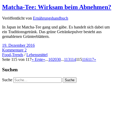
Matcha-Tee: Wirksam beim Abnehmen?
Veröffentlicht von
Ernährungshandbuch
In Japan ist Matcha-Tee gang und gäbe. Es handelt sich dabei um
ein Traditionsgetränk. Das grüne Getränkepulver besteht aus
gemahlenen Grünteeblättern.
19. Dezember 2016
Kommentare 2
Food-Trends
/
Lebensmittel
Seite 115 von 117
« Erste
«
...
10
20
30
...
113
114
115
116
117
»
Suchen
Suche