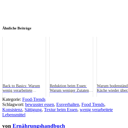
Ähnliche Beiträge
Back to Basics: Warum
Reduktion beim Essen:
Warum bodenständ
wenig verarbeitete
Warum weniger Zutaten
Küche wieder über
Lebensmittel im Trend
mehr bewirken
nachhaltig, einfach
Kategorie:
Food-Trends
liegen
alltagstauglich
Schlagwort:
bewusster essen
,
Essverhalten
,
Food Trends
,
Konsistenz
,
Sättigung
,
Textur beim Essen
,
wenig verarbeitete
Lebensmittel
von
Ernährungshandbuch