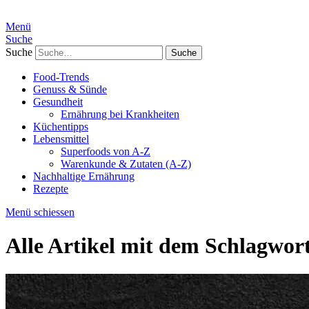
Menü
Suche
Suche
Food-Trends
Genuss & Sünde
Gesundheit
Ernährung bei Krankheiten
Küchentipps
Lebensmittel
Superfoods von A-Z
Warenkunde & Zutaten (A-Z)
Nachhaltige Ernährung
Rezepte
Menü schiessen
Alle Artikel mit dem Schlagwor