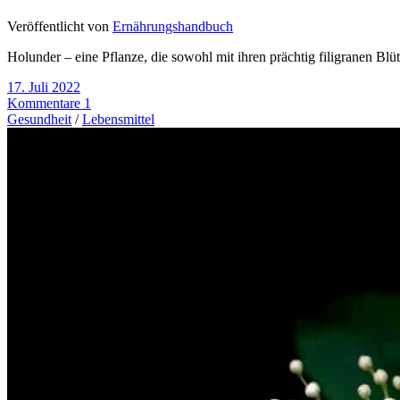
Veröffentlicht von
Ernährungshandbuch
Holunder – eine Pflanze, die sowohl mit ihren prächtig filigranen Bl
17. Juli 2022
Kommentare 1
Gesundheit
/
Lebensmittel