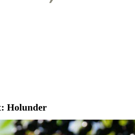
t:
Holunder