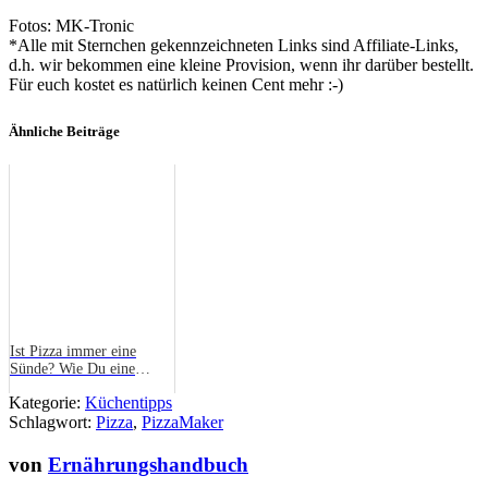
Fotos: MK-Tronic
*Alle mit Sternchen gekennzeichneten Links sind Affiliate-Links,
d.h. wir bekommen eine kleine Provision, wenn ihr darüber bestellt.
Für euch kostet es natürlich keinen Cent mehr :-)
Ähnliche Beiträge
Ist Pizza immer eine
Sünde? Wie Du eine
gesunde Pizza selbst
Kategorie:
Küchentipps
zubereiten kannst
Schlagwort:
Pizza
,
PizzaMaker
von
Ernährungshandbuch