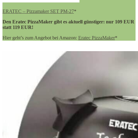
ERATEC – Pizzamaker SET PM-27
*
Den Eratec PizzaMaker gibt es aktuell günstiger: nur 109 EUR
statt 119 EUR!
Hier geht’s zum Angebot bei Amazon:
Eratec PizzaMaker
*