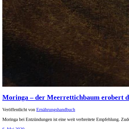
Moringa – der Meerrettichbaum erobert d
Veröffentlicht von
Ernährungshandbuch
Moringa bei Entzündungen ist eine weit verbreitete Empfehlung. Zud