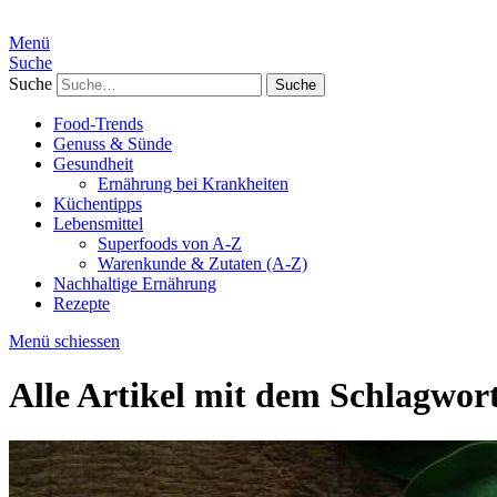
Menü
Suche
Suche
Food-Trends
Genuss & Sünde
Gesundheit
Ernährung bei Krankheiten
Küchentipps
Lebensmittel
Superfoods von A-Z
Warenkunde & Zutaten (A-Z)
Nachhaltige Ernährung
Rezepte
Menü schiessen
Alle Artikel mit dem Schlagwor