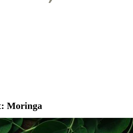
t:
Moringa