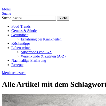
Menü
Suche
Suche
Food-Trends
Genuss & Sünde
Gesundheit
Ernährung bei Krankheiten
Küchentipps
Lebensmittel
Superfoods von A-Z
Warenkunde & Zutaten (A-Z)
Nachhaltige Ernährung
Rezepte
Menü schiessen
Alle Artikel mit dem Schlagwor