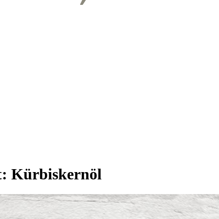
t:
Kürbiskernöl