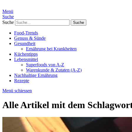
Menü
Suche
Suche
Food-Trends
Genuss & Sünde
Gesundheit
Ernährung bei Krankheiten
Küchentipps
Lebensmittel
Superfoods von A-Z
Warenkunde & Zutaten (A-Z)
Nachhaltige Ernährung
Rezepte
Menü schiessen
Alle Artikel mit dem Schlagwor