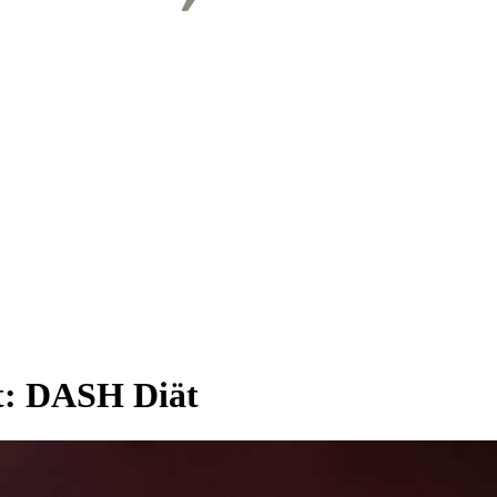
t:
DASH Diät