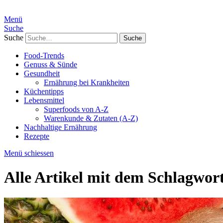
Menü
Suche
Suche
Food-Trends
Genuss & Sünde
Gesundheit
Ernährung bei Krankheiten
Küchentipps
Lebensmittel
Superfoods von A-Z
Warenkunde & Zutaten (A-Z)
Nachhaltige Ernährung
Rezepte
Menü schiessen
Alle Artikel mit dem Schlagwor