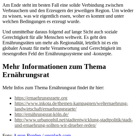
Am Ende steht im besten Fall eine solide Verbindung zwischen
Verbrauchern und den Erzeugern der jeweiligen Region. Um wieder
zu wissen, was wir eigentlich essen, woher es kommt und unter
welchen Bedingungen es erzeugt wurde.
Und unmittelbar daraus folgend auf lange Sicht auch soziale
Gerechtigkeit für alle Menschen weltweit. Es geht den
Ernährungsräten um mehr als Regionalität, letztlich ist es ein
globaler Ansatz für mehr Verantwortung und Gerechtigkeit im
riesengroßen Feld der Ernährungssysteme und -konzepte.
Mehr Informationen zum Thema
Ernährungsrat
Mehr Infos zum Thema Ernährungsrat findet ihr hier:
https://ernaehrungsraete.org
https://www.inkota.de/themen-kampagnen/welternaehrung-
landwirtschaft/ernaehrungsraete/
http://ernährungsrat-köln.de/
http://www.urbanophil.net/stadtentwicklung-stadtpolitik/stadt-
und-ernaehrung-sollten-wir-drueber-reden/
Foto:
Aaron Burden / unsplash.com