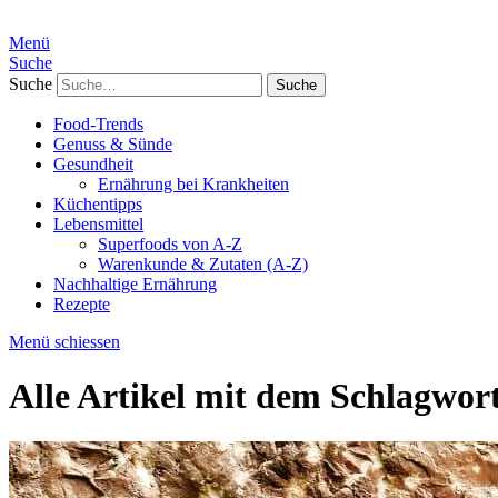
Menü
Suche
Suche
Food-Trends
Genuss & Sünde
Gesundheit
Ernährung bei Krankheiten
Küchentipps
Lebensmittel
Superfoods von A-Z
Warenkunde & Zutaten (A-Z)
Nachhaltige Ernährung
Rezepte
Menü schiessen
Alle Artikel mit dem Schlagwor