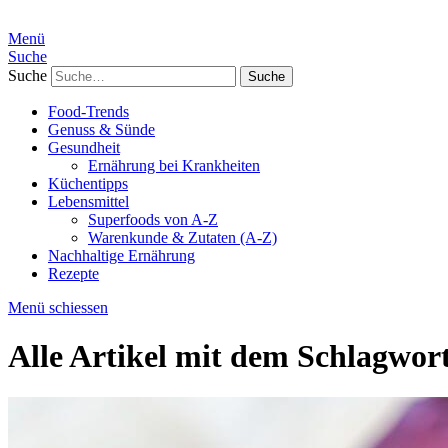
Menü
Suche
Suche
Food-Trends
Genuss & Sünde
Gesundheit
Ernährung bei Krankheiten
Küchentipps
Lebensmittel
Superfoods von A-Z
Warenkunde & Zutaten (A-Z)
Nachhaltige Ernährung
Rezepte
Menü schiessen
Alle Artikel mit dem Schlagwor