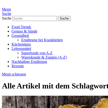
Menü
Suche
Suche
Food-Trends
Genuss & Sünde
Gesundheit
Ernährung bei Krankheiten
Küchentipps
Lebensmittel
Superfoods von A-Z
Warenkunde & Zutaten (A-Z)
Nachhaltige Ernährung
Rezepte
Menü schiessen
Alle Artikel mit dem Schlagwor