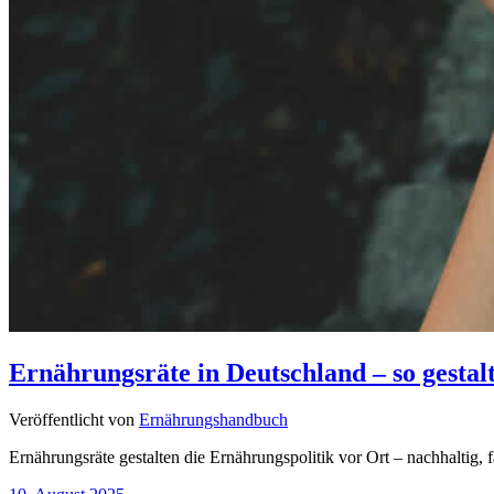
Ernährungsräte in Deutschland – so gestal
Veröffentlicht von
Ernährungshandbuch
Ernährungsräte gestalten die Ernährungspolitik vor Ort – nachhaltig,