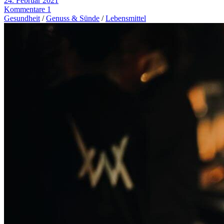
24. Februar 2021
Kommentare 1
Gesundheit
/
Genuss & Sünde
/
Lebensmittel