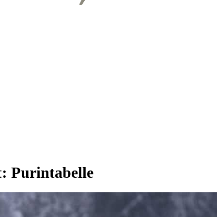
t:
Purintabelle