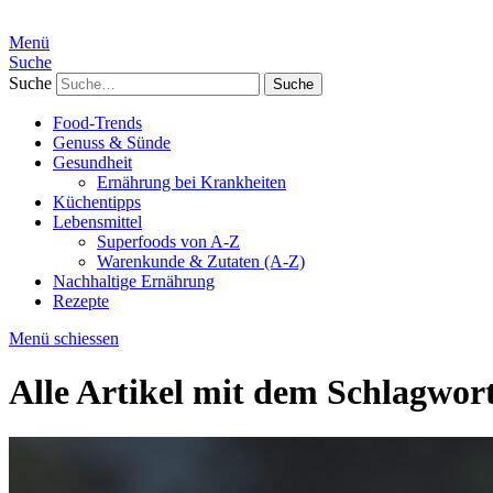
Menü
Suche
Suche
Food-Trends
Genuss & Sünde
Gesundheit
Ernährung bei Krankheiten
Küchentipps
Lebensmittel
Superfoods von A-Z
Warenkunde & Zutaten (A-Z)
Nachhaltige Ernährung
Rezepte
Menü schiessen
Alle Artikel mit dem Schlagwor