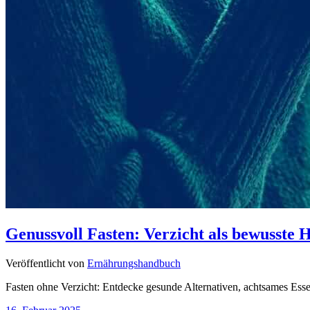
Genussvoll Fasten: Verzicht als bewusste
Veröffentlicht von
Ernährungshandbuch
Fasten ohne Verzicht: Entdecke gesunde Alternativen, achtsames Es