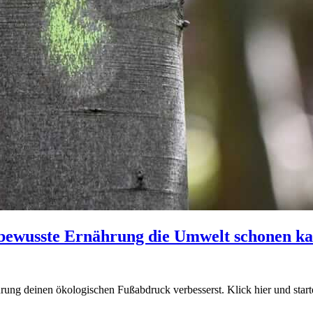
bewusste Ernährung die Umwelt schonen ka
ung deinen ökologischen Fußabdruck verbesserst. Klick hier und starte