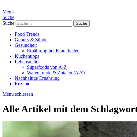
Menü
Suche
Suche
Food-Trends
Genuss & Sünde
Gesundheit
Ernährung bei Krankheiten
Küchentipps
Lebensmittel
Superfoods von A-Z
Warenkunde & Zutaten (A-Z)
Nachhaltige Ernährung
Rezepte
Menü schiessen
Alle Artikel mit dem Schlagwor