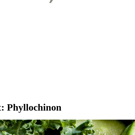
t:
Phyllochinon