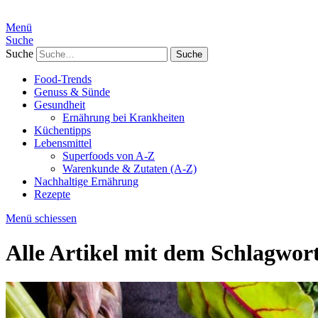
Menü
Suche
Suche
Food-Trends
Genuss & Sünde
Gesundheit
Ernährung bei Krankheiten
Küchentipps
Lebensmittel
Superfoods von A-Z
Warenkunde & Zutaten (A-Z)
Nachhaltige Ernährung
Rezepte
Menü schiessen
Alle Artikel mit dem Schlagwor