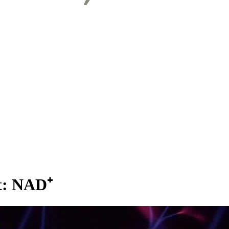
t:
NAD⁺